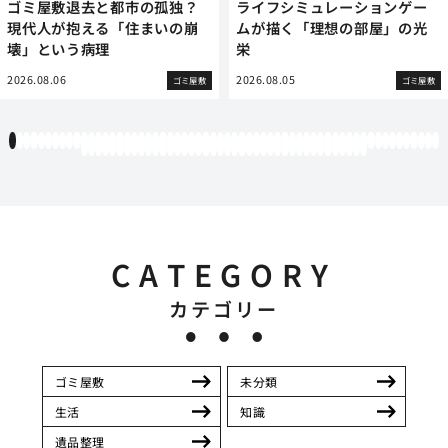
ゴミ屋敷退去と都市の孤独？
ライフシミュレーションゲー
現代人が抱える「住まいの崩
ムが描く「理想の部屋」の光
壊」という病理
栄
2026.08.06
2026.08.05
ゴミ屋敷
ゴミ屋敷
1
2
3
4
5
6
7
8
9
10
11
12
13
14
15
16
17
18
19
20
21
22
23
24
25
26
27
28
29
30
31
32
33
34
35
36
37
38
39
40
41
42
43
44
45
46
47
48
49
50
51
52
53
54
55
56
57
58
59
60
61
62
63
64
65
66
67
68
69
70
71
72
73
74
75
76
77
78
79
80
81
82
83
84
85
86
87
88
89
90
91
92
93
94
95
96
97
98
99
100
CATEGORY
カテゴリー
ゴミ屋敷
未分類
生活
知識
遺品整理