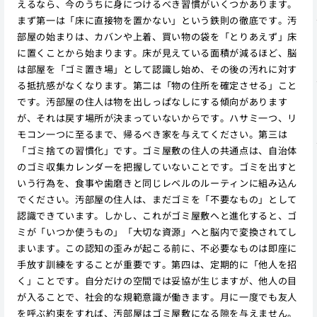
えるなら、今のうちに身につけるべき習慣がいくつかあります。
まず第一は「床に直接物を置かない」という鉄則の徹底です。汚
部屋の始まりは、カバンや上着、買い物の袋を「とりあえず」床
に置くことから始まります。床が見えている面積が減るほど、脳
は部屋を「ゴミ置き場」として認識し始め、その後の汚れに対す
る抵抗感がなくなります。第二は「物の住所を確定させる」こと
です。汚部屋の住人は物を出しっぱなしにする傾向があります
が、それは戻す場所が決まっていないからです。ハサミ一つ、リ
モコン一つに至るまで、帰るべき家を与えてください。第三は
「ゴミ捨ての習慣化」です。ゴミ屋敷の住人の共通点は、自治体
のゴミ収集カレンダーを把握していないことです。ゴミを出すと
いう行為を、食事や歯磨きと同じレベルのルーティンに組み込ん
でください。汚部屋の住人は、まだゴミを「不要なもの」として
認識できています。しかし、これがゴミ屋敷へと進化すると、ゴ
ミが「いつか使うもの」「大切な資源」へと脳内で変換されてし
まいます。この認知の歪みが起こる前に、不必要なものは即座に
手放す訓練をすることが重要です。第四は、定期的に「他人を招
く」ことです。自分だけの空間では妥協が生じますが、他人の目
が入ることで、社会的な規範意識が働きます。月に一度でも友人
を呼ぶ約束をすれば、汚部屋はゴミ屋敷になる隙を与えません。