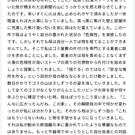
いた母が積まれた古新聞の山にうっかり火を燃え移らせてしまっ
たのです。幸いすぐに火は消し止められボヤで済みましたが一歩
間違えれば大火事になっていました。真っ黒に焦げた壁と部屋中
に充満した焦げ臭い匂いを前に母はただ震えていました。この一
件で母はようやく自分の置かれた状況の「危険性」を実感したの
です。しかしそれでも母は自分一人では物を捨てることができま
せんでした。そこで私はゴミ屋敷の片付けを専門とする業者に助
けを求めることにしました。業者の方は母を責めることなくまず
火事の危険性が高いストーブの周りの可燃物から片付けを始めま
しょうと提案してくれました。「捨てる」のではなく「安全な場
所を作る」という目的が母の頑なな心を少しだけ動かしました。
数日がかりでゴミの山は少しずつその姿を消していきました。そ
して全てのゴミがなくなりがらんとしたリビングの床を母が何十
年ぶりかに裸足で歩いた時。母はぽつりとこう言いました。「こ
んなに広かったんだね、この家」。その瞬間母の中で何かが変わ
ったのが私には分かりました。それから母は少しずつ自ら「これ
はもういらないわね」と物を手放せるようになっていきました。
それは私が勧めた断捨離の本に書かれていたような華麗なもので
はありません。もっと不器用でゆっくりとした自分自身との対話