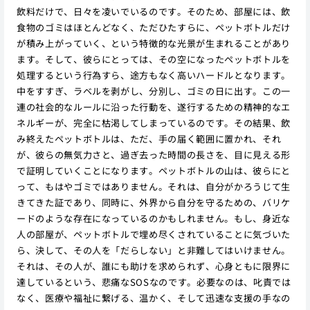
飲料だけで、日々を凌いでいるのです。そのため、部屋には、飲
食物のゴミはほとんどなく、ただひたすらに、ペットボトルだけ
が積み上がっていく、という特徴的な光景が生まれることがあり
ます。そして、彼らにとっては、その空になったペットボトルを
処理するという行為すら、途方もなく高いハードルとなります。
中をすすぎ、ラベルを剥がし、分別し、ゴミの日に出す。この一
連の社会的なルールに沿った行動を、遂行するための精神的なエ
ネルギーが、完全に枯渇してしまっているのです。その結果、飲
み終えたペットボトルは、ただ、手の届く範囲に置かれ、それ
が、彼らの無気力さと、過ぎ去った時間の長さを、目に見える形
で証明していくことになります。ペットボトルの山は、彼らにと
って、もはやゴミではありません。それは、自分がかろうじて生
きてきた証であり、同時に、外界から自分を守るための、バリケ
ードのような存在になっているのかもしれません。もし、身近な
人の部屋が、ペットボトルで埋め尽くされていることに気づいた
ら、決して、その人を「だらしない」と非難してはいけません。
それは、その人が、誰にも助けを求められず、心身ともに限界に
達しているという、悲痛なSOSなのです。必要なのは、叱責では
なく、医療や福祉に繋げる、温かく、そして迅速な支援の手なの