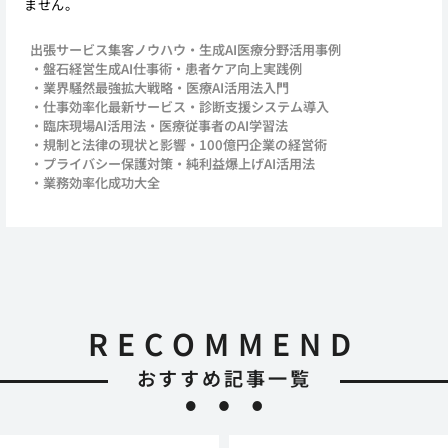
ません。
出張サービス集客ノウハウ
生成AI医療分野活用事例
盤石経営生成AI仕事術
患者ケア向上実践例
業界騒然最強拡大戦略
医療AI活用法入門
仕事効率化最新サービス
診断支援システム導入
臨床現場AI活用法
医療従事者のAI学習法
規制と法律の現状と影響
100億円企業の経営術
プライバシー保護対策
純利益爆上げAI活用法
業務効率化成功大全
RECOMMEND
おすすめ記事一覧