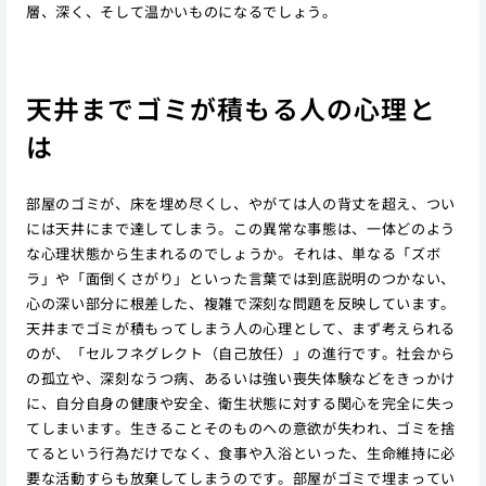
層、深く、そして温かいものになるでしょう。
天井までゴミが積もる人の心理と
は
部屋のゴミが、床を埋め尽くし、やがては人の背丈を超え、つい
には天井にまで達してしまう。この異常な事態は、一体どのよう
な心理状態から生まれるのでしょうか。それは、単なる「ズボ
ラ」や「面倒くさがり」といった言葉では到底説明のつかない、
心の深い部分に根差した、複雑で深刻な問題を反映しています。
天井までゴミが積もってしまう人の心理として、まず考えられる
のが、「セルフネグレクト（自己放任）」の進行です。社会から
の孤立や、深刻なうつ病、あるいは強い喪失体験などをきっかけ
に、自分自身の健康や安全、衛生状態に対する関心を完全に失っ
てしまいます。生きることそのものへの意欲が失われ、ゴミを捨
てるという行為だけでなく、食事や入浴といった、生命維持に必
要な活動すらも放棄してしまうのです。部屋がゴミで埋まってい