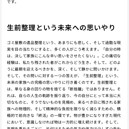
です。
生前整理という未来への思いやり
ゴミ屋敷の遺品整理という、あまりにも悲しく、そして過酷な現
実を目の当たりにすると、多くの人がこう考えます。「自分の時
は、決して家族にこんな辛い思いをさせたくない」。この痛切な
経験は、私たち残された者がこれからどう生き、そして、どのよ
うに最期を迎えるべきかを、深く、そして静かに問いかけます。
そして、その問いに対する一つの答えが、「生前整理」という、
未来の家族への究極の思いやりに行き着くのです。生前整理と
は、単なる身の回りの物を捨てる「断捨離」ではありません。そ
れは、自らの人生の軌跡を振り返り、今の自分にとって本当に大
切なものと、そうでないものを見極め、来るべき日に残される家
族への物理的、そして精神的な負担を限りなく減らすための、積
極的で前向きな「終活」の一環です。物が豊かになりすぎた現代
において、意識しなければ物は一方的に増え続けます。そして、
年齢を重ねるごとに、片付けるための気力や体力は少しずつ失わ