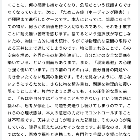
くことに、何の感情も抱かなくなり、危険だという認識すらでき
なくなっています。次に、「ためこみ症（ホーディング障害）」
が極限まで進行したケースです。本人にとっては、部屋にある全
ての物が、何らかの価値を持つ大切なものであり、それを手放す
ことに耐え難い苦痛を感じます。捨てるという選択肢が存在しな
いため、物は一方的に増え続け、やがては物理的な空間の限界で
ある天井にまで達してしまうのです。物に囲まれることで、心の
空白を埋め、外界からの刺激を遮断し、自分だけの安全な要塞を
築いている、という側面もあります。また、「現実逃避」の心理
も強く働いています。目の前のゴミの山は、自分自身の問題や、
向き合いたくない現実の象徴です。それを見ないように、感じな
いようにするために、さらに物を積み重ね、問題を物理的に覆い
隠そうとします。片付けようと思っても、その圧倒的な量を前
に、「もはや自分ではどうすることもできない」という無力感に
襲われ、思考が停止し、問題を先送りし続けてしまうのです。こ
れらの心理状態は、本人の意志の力だけでコントロールすること
は不可能です。天井までゴミが積まれた部屋は、その人の心が発
している、限界を超えたSOSサインなのです。必要なのは、非難
ではなく、医療や福祉と連携した、専門的で手厚い支援に他なり