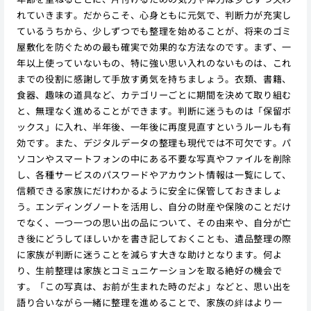
れていきます。だからこそ、心身ともに元気で、判断力が充実し
ているうちから、少しずつでも整理を始めることが、将来のゴミ
屋敷化を防ぐための最も確実で効果的な方法なのです。まず、一
年以上使っていないもの、特に強い思い入れのないものは、これ
までの役割に感謝して手放す勇気を持ちましょう。衣類、書籍、
食器、趣味の道具など、カテゴリーごとに期間を決めて取り組む
と、無理なく進めることができます。判断に迷うものは「保留ボ
ックス」に入れ、半年後、一年後に再度見直すというルールも有
効です。また、デジタルデータの整理も現代では不可欠です。パ
ソコンやスマートフォンの中にある不要な写真やファイルを削除
し、各種サービスのパスワードやアカウント情報は一覧にして、
信頼できる家族にだけわかるように安全に保管しておきましょ
う。エンディングノートを活用し、自分の財産や保険のことだけ
でなく、一つ一つの思い出の品について、その由来や、自分が亡
き後にどうしてほしいかを書き記しておくことも、遺品整理の際
に家族が判断に迷うことを減らす大きな助けとなります。何よ
り、生前整理は家族とコミュニケーションを取る絶好の機会で
す。「この写真は、お前が生まれた時のだよ」などと、思い出を
語り合いながら一緒に整理を進めることで、家族の絆はより一