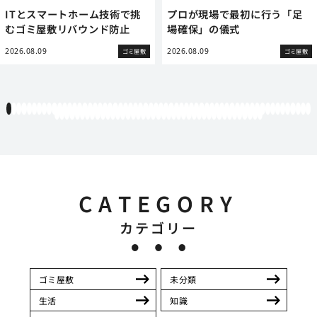
ITとスマートホーム技術で挑
プロが現場で最初に行う「足
むゴミ屋敷リバウンド防止
場確保」の儀式
2026.08.09
2026.08.09
ゴミ屋敷
ゴミ屋敷
1
2
3
4
5
6
7
8
9
10
11
12
13
14
15
16
17
18
19
20
21
22
23
24
25
26
27
28
29
30
31
32
33
34
35
36
37
38
39
40
41
42
43
44
45
46
47
48
49
50
51
52
53
54
55
56
57
58
59
60
61
62
63
64
65
66
67
68
69
70
71
72
73
74
75
76
77
78
79
80
81
82
83
84
85
86
87
88
89
90
91
92
93
94
95
96
97
98
99
100
101
CATEGORY
カテゴリー
ゴミ屋敷
未分類
生活
知識