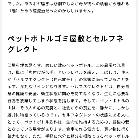
でした。あのボヤ騒ぎは悲劇でしたが母が物への執着から離れる
（離）ための荒療治だったのかもしれません。
ペットボトルゴミ屋敷とセルフネ
グレクト
部屋を埋め尽くす、夥しい数のペットボトル。この異常な光景
は、単に「片付けが苦手」というレベルを超え、しばしば、住人
が「セルフネグレクト（自己放任）」の状態に陥っていることを
示す、深刻なサインとなります。セルフネグレクトとは、自分自
身の健康や安全、衛生状態に関心を持てなくなり、生活に必要な
行為を放棄してしまう状態を指します。そして、ペットボトルの
山は、その人の心の荒廃と、社会からの孤立を、静かに、しかし
雄弁に物語っているのです。セルフネグレクトの状態にある人に
とって、ペットボトル飲料は、生命を維持するための、最後の砦
となっている場合があります。食事を作る気力も、買い物に行く
気力もなく、ただ、手軽に水分と糖分を摂取できるペットボトル