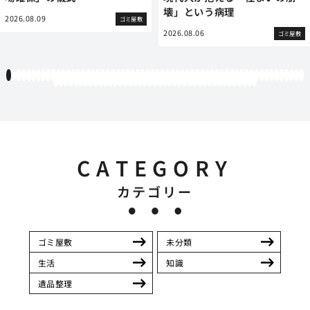
壊」という病理
2026.08.09
ゴミ屋敷
2026.08.06
ゴミ屋敷
1
2
3
4
5
6
7
8
9
10
11
12
13
14
15
16
17
18
19
20
21
22
23
24
25
26
27
28
29
30
31
32
33
34
35
36
37
38
39
40
41
42
43
44
45
46
47
48
49
50
51
52
53
54
55
56
57
58
59
60
61
62
63
64
65
66
67
68
69
70
71
72
73
74
75
76
77
78
79
80
81
82
83
84
85
86
87
88
89
90
91
92
93
94
95
96
97
98
99
100
101
CATEGORY
カテゴリー
ゴミ屋敷
未分類
生活
知識
遺品整理