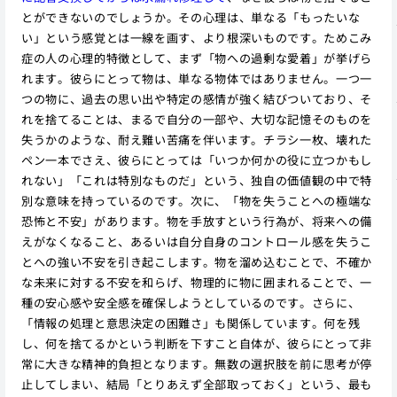
とができないのでしょうか。その心理は、単なる「もったいな
い」という感覚とは一線を画す、より根深いものです。ためこみ
症の人の心理的特徴として、まず「物への過剰な愛着」が挙げら
れます。彼らにとって物は、単なる物体ではありません。一つ一
つの物に、過去の思い出や特定の感情が強く結びついており、そ
れを捨てることは、まるで自分の一部や、大切な記憶そのものを
失うかのような、耐え難い苦痛を伴います。チラシ一枚、壊れた
ペン一本でさえ、彼らにとっては「いつか何かの役に立つかもし
れない」「これは特別なものだ」という、独自の価値観の中で特
別な意味を持っているのです。次に、「物を失うことへの極端な
恐怖と不安」があります。物を手放すという行為が、将来への備
えがなくなること、あるいは自分自身のコントロール感を失うこ
とへの強い不安を引き起こします。物を溜め込むことで、不確か
な未来に対する不安を和らげ、物理的に物に囲まれることで、一
種の安心感や安全感を確保しようとしているのです。さらに、
「情報の処理と意思決定の困難さ」も関係しています。何を残
し、何を捨てるかという判断を下すこと自体が、彼らにとって非
常に大きな精神的負担となります。無数の選択肢を前に思考が停
止してしまい、結局「とりあえず全部取っておく」という、最も